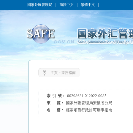
國家外匯管理局
｜
簡體中文
｜
繁體中文
｜
主頁
>
業務指南
索 引 號：
00298631-X-2022-0085
來 源：
國家外匯管理局安徽省分局
名 稱：
經常項目行政許可辦事指南