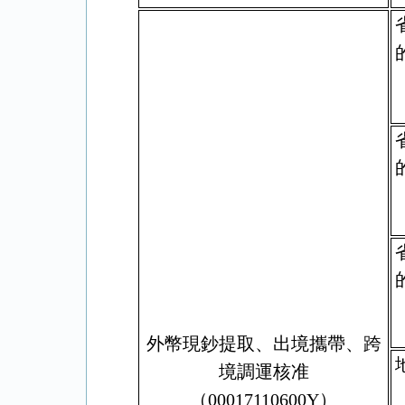
外幣現鈔提取、出境攜帶、跨
境調運核准
（00017110600Y）