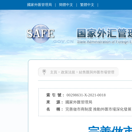
國家外匯管理局
｜
簡體中文
｜
繁體中文
｜
主頁
>
政策法規
>
結售匯與外匯市場管理
索 引 號：
00298631-X-2021-0018
來 源：
國家外匯管理局
名 稱：
完善做市商制度 推動外匯市場深化發展