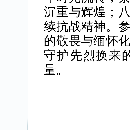
沉重与辉煌；
续抗战精神。
的敬畏与缅怀
守护先烈换来
量。