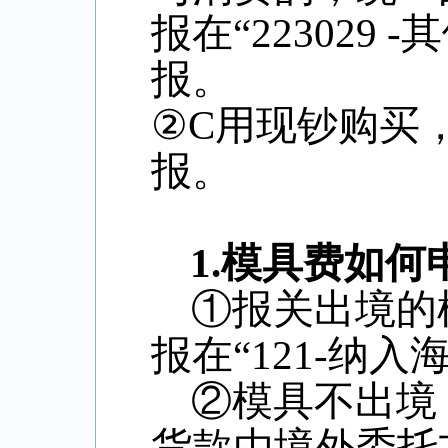
报在“
223029 -
其
报。
②
C
用现钞购买
报。
1.
模具费如何
①报关出境的
报在“
121-
纳入海
②模具不出境
货款由境外委托