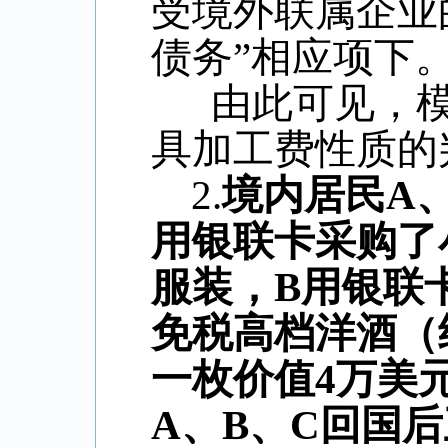
受境外联属企业
债务”相应项下
由此可见，
具加工费性质的
2.
境内居民
A
用银联卡采购了
服装，
B
用银联
免税高档洋酒（
一枚价值
4
万美
A
、
B
、
C
回国后