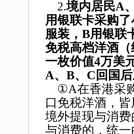
2.
境内居民
A
用银联卡采购了
服装，
B
用银联
免税高档洋酒（
一枚价值
4
万美
A
、
B
、
C
回国后
①
A
在香港采
口免税洋酒，皆
境外提现与消费
与消费的，统一