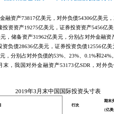
金融资产
73817
亿美元，对外负债
54306
亿美元，
接投资资产
19275
亿美元，证券投资资产
5456
亿美
美元，储备资产
31962
亿美元，分别占对外金融资
投资负债
28636
亿美元，证券投资负债
12556
亿美
元，分别占对外负债的
53%
、
23%
、
0.1%
和
24%
月末，我国对外金融资产
53173
亿
SDR
，对外负
2019年3月末中国国际投资头寸表
期末
目
行次
（亿美