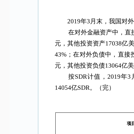
2019
年
3
月末，我国对外
在对外金融资产中，直
元，其他投资资产
17038
亿
43%
；在对外负债中，直接
元，其他投资负债
13064
亿美
按
SDR
计值，
2019
年
3
14054
亿
SDR
。（完）
项