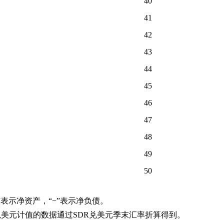
40
41
42
43
44
45
46
47
48
49
50
。
”表示净资产，“
−
”表示净负债。
以美元计值的数据通过
SDR
兑美元季末汇率折算得到。