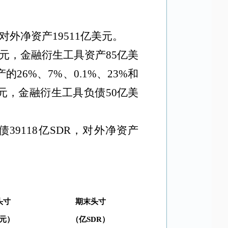
对外净资产
19511
亿美元。
元，金融衍生工具资产
85
亿美
产的
26%
、
7%
、
0.1%
、
23%
和
元，金融衍生工具负债
50
亿美
。
债
39118
亿
SDR
，对外净资产
头寸
期末头寸
元）
（亿
SDR
）