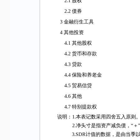
2.1
股权
2.2
债券
3
金融衍生工具
4
其他投资
4.1
其他股权
4.2
货币和存款
4.3
贷款
4.4
保险和养老金
4.5
贸易信贷
4.6
其他
4.7
特别提款权
说明：
1.
本表记数采用四舍五入原则
2.
净头寸是指资产减负债，“＋
3.SDR
计值的数据，是由当季