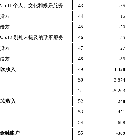
A.b.11 个人、文化和娱乐服务
43
-35
贷方
44
15
借方
45
-50
A.b.12 别处未提及的政府服务
46
-55
贷方
47
27
借方
48
-83
 初次收入
49
-1,328
50
3,874
51
-5,203
 二次收入
52
-248
53
451
54
-698
和金融账户
55
-369