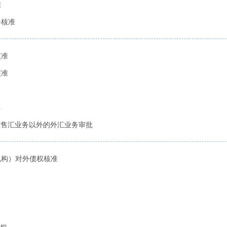
准
务核准
核准
核准
批
终止结售汇业务以外的外汇业务审批
融机构）对外债权核准