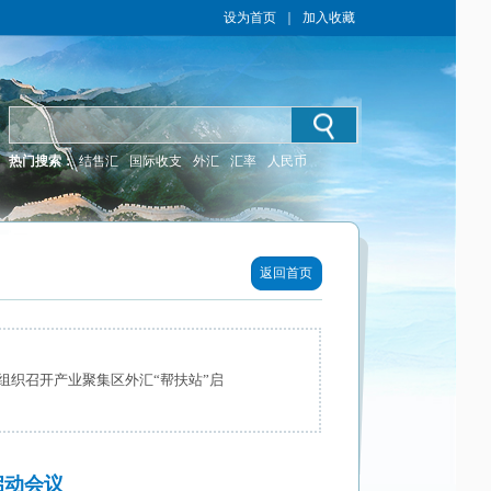
设为首页
｜
加入收藏
热门搜索：
结售汇
国际收支
外汇
汇率
人民币
返回首页
组织召开产业聚集区外汇“帮扶站”启
启动会议