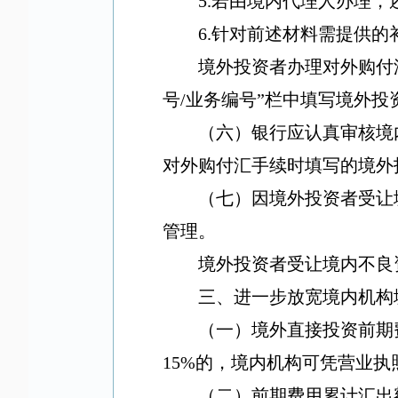
5.
若由境内代理人办理，
6.
针对前述材料需提供的
境外投资者办理对外购付
号
/
业务编号
”
栏中填写
境外投
（六）银行应认真审核境
对外购付汇手续时填写的境外
（七）因境外投资者受让
管理。
境外投资者受让境内不良
三、进一步放宽境内机构
（一）境外直接投资前期
15%
的，境内机构可凭营业执
（二）前期费用累计汇出