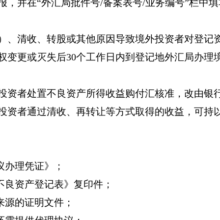
报，并在
“
外汇局批件号
/
备案表号
/
业务编号
”
栏中填
）、清收、转股或其他原因导致境外投资者对登记
权变更或灭失后
30
个工作日内到登记地外汇局办理
投资者处置不良资产所得收益购付汇核准，改由银
投资者通过清收、再转让等方式取得的收益，可持
议办理凭证》；
不良资产登记表》复印件；
来源的证明文件；