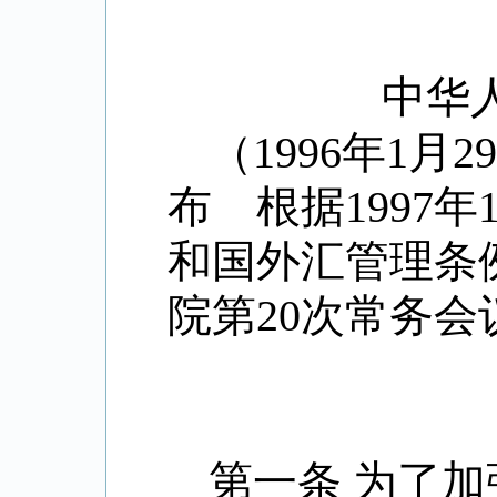
中华
（
1996
年
1
月
2
布 根据
1997
年
和国外汇管理
院第
20
次常务会
第一条 为了