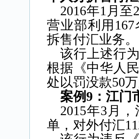
2016
年
1
月至
营业部利用
167
拆售付汇业务。
该行上述行
根据《中华人
处以罚没款
50
万
案例
9
：江门
2015
年
3
月，
单，对外付汇
11