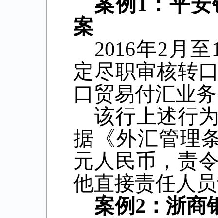
案例
1
：平安
案
2016
年
2
月至
定尽职审核转
口贸易付汇业务
该行上述行
据《外汇管理
元人民币，责
他直接责任人员
案例
2
：浙商