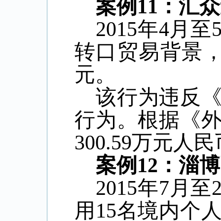
案例
11
：汇众
2015
年
4
月至
转口贸易背景
元。
该行为违反
行为。根据《
300.59
万元人民
案例
12
：淄博
2015
年
7
月至
用
15
名境内个