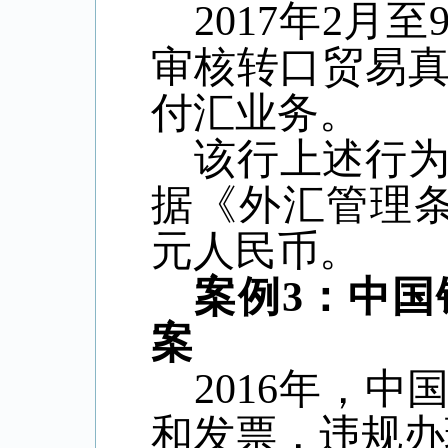
2017
年
2
月至
审核转口贸易
付汇业务。
该行上述行
据《外汇管理
元人民币。
案例
3
：中国
案
2016
年，
中
和发票，违规办