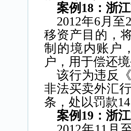
案例
18
：浙江
2012
年
6
月至
移资产目的，
制的境内账户
户，用于偿还境
该行为违反
非法买卖外汇
条，处以罚款
14
案例
19
：浙江
2012
年
11
月