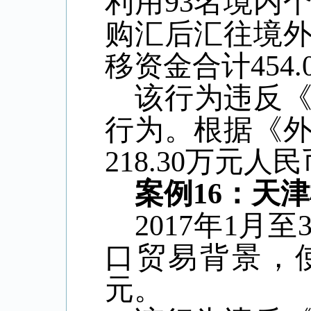
利用
93
名境内
购汇后汇往境
移资金合计
454.
该行为违反
行为。根据《
218.30
万元人民
案例
16
：天津
2017
年
1
月至
口贸易背景，
元。