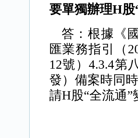
要單獨辦理
H
股
答：根據《
匯業務指引（
2
12
號）
4.3.4
第
發）備案時同
請
H
股
“全流通