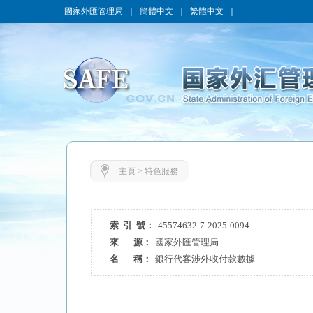
國家外匯管理局
｜
簡體中文
｜
繁體中文
｜
主頁
>
特色服務
索 引 號：
45574632-7-2025-0094
來 源：
國家外匯管理局
名 稱：
銀行代客涉外收付款數據