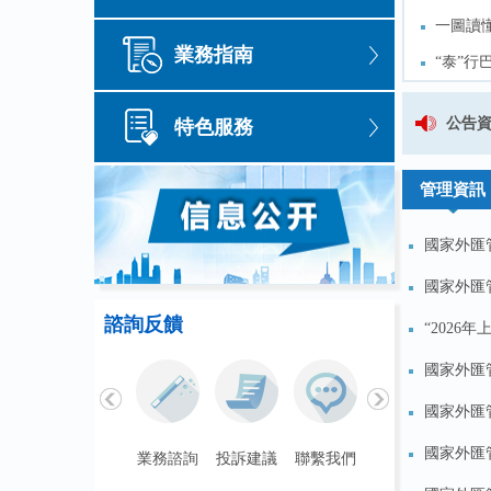
一圖讀
一圖讀
業務指南
“泰”行
“泰”行
繼“科
繼“科
現行有效外匯管理主要法規目錄（截至
公告
特色服務
化
一圖讀
化
一圖讀
管理資訊
國家外匯管
國家外匯管
諮詢反饋
“2026
國家外匯管
國家外匯管
國家外匯
聯繫我們
業務諮詢
投訴建議
聯繫我們
業務諮詢
投訴