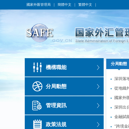
國家外匯管理局
｜
簡體中文
｜
繁體中文
｜
分局動態
分局動態
機構職能
深圳落
深圳落
分局動態
從地鐵
從地鐵
國家外
國家外
管理資訊
外幣直
深圳出
外幣直
深圳出
金融賦
金融賦
政策法規
“跨境
“跨境