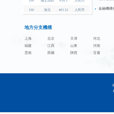
100
加元
483.32
人民币
金融機構
100
人民币
119.05
澳门元
100
人民币
60.343
林吉特
地方分支機構
100
人民币
1218.01
卢布
上海
北京
天津
河北
100
人民币
241.34
兰特
福建
江西
山東
河南
雲南
西藏
陝西
甘肅
100
人民币
21044.0
韩元
100
人民币
54.226
迪拉姆
100
人民币
55.436
里亚尔
100
人民币
4675.68
福林
100
人民币
55.053
兹罗提
100
人民币
95.76
丹麦克朗
100
人民币
140.48
瑞典克朗