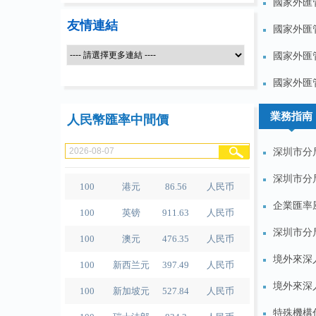
國家外匯管
友情連結
國家外匯管
國家外匯管
100
人民币
489.65
泰铢
國家外匯管
100
美元
679.04
人民币
業務指南
人民幣匯率中間價
100
欧元
780.67
人民币
深圳市分
100
日元
4.2791
人民币
100
港元
86.56
人民币
深圳市分
100
英镑
911.63
人民币
企業匯率
100
澳元
476.35
人民币
深圳市分
100
新西兰元
397.49
人民币
境外來深
100
新加坡元
527.84
人民币
境外來深
100
瑞士法郎
834.3
人民币
特殊機構