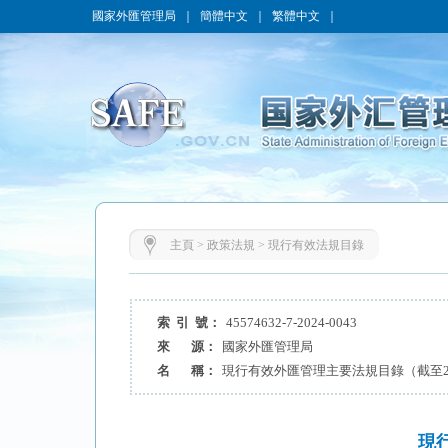
國家外匯管理局
｜
簡體中文
｜
繁體中文
｜
主頁
>
政策法規
>
現行有效法規目錄
索 引 號：
45574632-7-2024-0043
來 源：
國家外匯管理局
名 稱：
現行有效外匯管理主要法規目錄（截至20
現