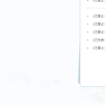
（已廢止
（已廢止
（已廢止
（已廢止
（已失效
（已廢止