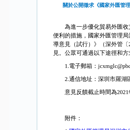
關於公開徵求《國家外匯管
為進一步優化貿易外匯收
便利的措施，國家外匯管理局
導意見（試行）》（深外管〔2
見。公眾可通過以下途徑和方
1.電子郵箱：jcxmglc@pbc.s
2.通信地址：深圳市羅湖
意見反饋截止時間為2021
附件：