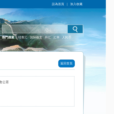
設為首頁
｜
加入收藏
熱門搜索：
结售汇
国际收支
外汇
汇率
人民币
返回首頁
會公眾