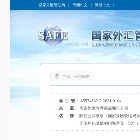
國家外匯管理局
｜
簡體中文
｜
繁體中文
｜
主頁
>
分局動態
索 引 號：
45574632-7-2021-0104
來 源：
國家外匯管理局深圳市分局
名 稱：
關於公開徵求《國家外匯管理局
支便利化試點的指導意見（試行