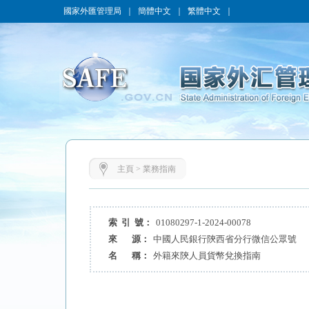
國家外匯管理局
｜
簡體中文
｜
繁體中文
｜
主頁
>
業務指南
索 引 號：
01080297-1-2024-00078
來 源：
中國人民銀行陝西省分行微信公眾號
名 稱：
外籍來陝人員貨幣兌換指南