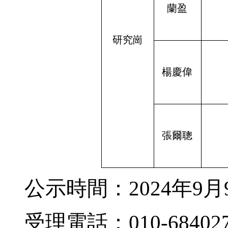
蘭盈
研究崗
楊慶偉
張爾聰
公示時間：
2024
年
9
月
受理電話：
010-68402