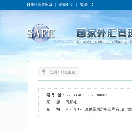
國家外匯管理局
｜
簡體中文
｜
繁體中文
｜
主頁
>
特色服務
索 引 號：
72688507-1-2026-00003
來 源：
俄新社
名 稱：
2025年1-11月俄羅斯對中國煤炭出口增長