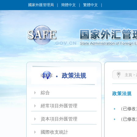
國家外匯管理局
｜
簡體中文
｜
繁體中文
｜
政策法規
主頁
>
綜合
政策法規
經常項目外匯管理
（已修改
資本項目外匯管理
（已修改
國際收支統計