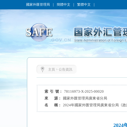
國家外匯管理局
｜
簡體中文
｜
繁體中文
｜
主頁
>
公告資訊
索 引 號：
78116973-X-2025-00020
來 源：
國家外匯管理局廣東省分局
名 稱：
2024年國家外匯管理局廣東省分局《
20