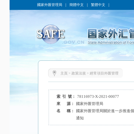
國家外匯管理局
｜
簡體中文
｜
繁體中文
｜
主頁
>
政策法規
>
經常項目外匯管理
索 引 號：
78116973-X-2021-00077
來 源：
國家外匯管理局
名 稱：
國家外匯管理局關於進一步推進
通知