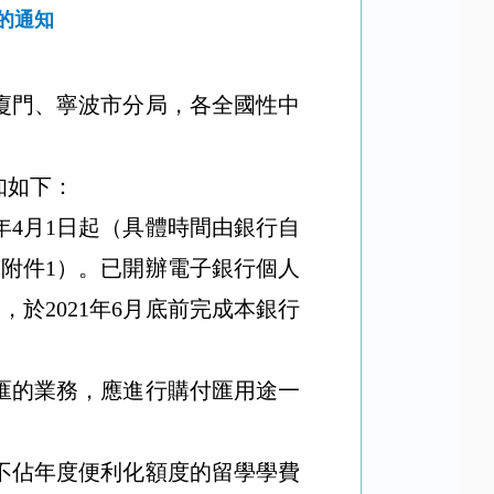
的通知
廈門、寧波市分局，各全國性中
知如下：
年
4
月
1
日起（具體時間由銀行自
見附件
1
）。已開辦電子銀行個人
），於
2021
年
6
月底前完成本銀行
匯的業務，應進行購付匯用途一
不佔年度便利化額度的留學學費