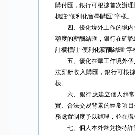
購付匯，銀行可根據首次辦理
標註
“
便利化留學購匯
”
字樣。
四、優化境外工作的境內
額度的薪酬結匯，銀行在確認
註欄標註
“
便利化薪酬結匯
”
字
五、優化在華工作境外個
法薪酬收入購匯，銀行可根
樣。
六、銀行應建立個人經
實、合法交易背景的經常項目
務處置制度予以辦理，並在購
七、個人本外幣兌換特許