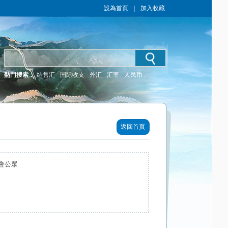
設為首頁
｜
加入收藏
熱門搜索：
结售汇
国际收支
外汇
汇率
人民币
返回首頁
會公眾