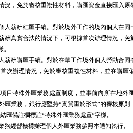
情況，免於審核重複性材料，購匯資金直接匯入原
個人薪酬結匯手續。對於境外工作的境內個人在同
薪酬真實合法的情況下，可根據首次辦理情況，免
樣。
人薪酬購匯手續。對於在華工作境外個人勞動合同
據首次辦理情況，免於審核重複性材料，並在購匯
常項目特殊外匯業務處置制度，並事前向所在地外
外匯業務，銀行應堅持
“
實質重於形式
”
的審核原則
/
結匯備註欄標註
“
特殊外匯業務處置
”
字樣。
業務經營機構辦理個人外匯業務參照本通知執行。