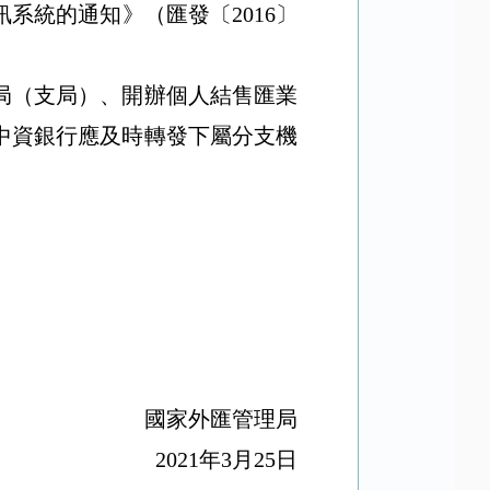
訊系統的通知》（匯發〔
2016
〕
局（支局）、開辦個人結售匯業
中資銀行應及時轉發下屬分支機
國家外匯管理局
2021
年
3
月
25
日