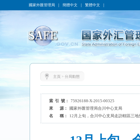
國家外匯管理局
｜
簡體中文
｜
繁體中文
｜
主頁
>
分局動態
索 引 號：
75926188-X-2015-00325
來 源：
國家外匯管理局合川中心支局
名 稱：
12月上旬，合川中心支局走訪轄區三地