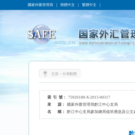
國家外匯管理局
｜
簡體中文
｜
繁體中文
｜
主頁
>
分局動態
索 引 號：
75926188-X-2015-00317
來 源：
國家外匯管理局黔江中心支局
名 稱：
黔江中心支局參加總局值班應急及公文
黔