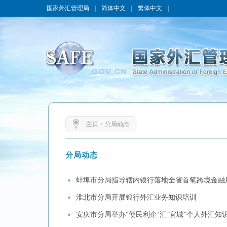
国家外汇管理局
｜
简体中文
｜
繁体中文
｜
主页
>
分局动态
分局动态
蚌埠市分局指导辖内银行落地全省首笔跨境金融
淮北市分局开展银行外汇业务知识培训
安庆市分局举办“便民利企‘汇’宜城”个人外汇知