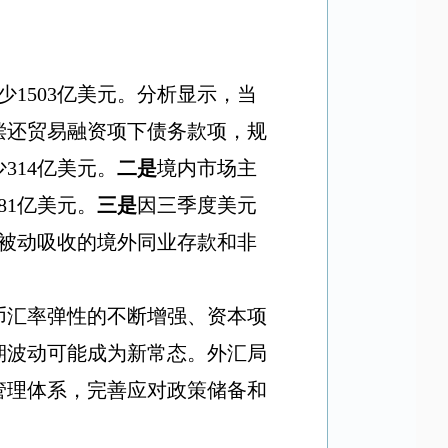
少
1503
亿美元。分析显示，当
偿还贸易融资项下债务款项，规
少
314
亿美元。
二是
境内市场主
81
亿美元。
三是
因三季度美元
被动吸收的境外同业存款和非
币汇率弹性的不断增强、资本项
期波动可能成为新常态。外汇局
管理体系，完善应对政策储备和