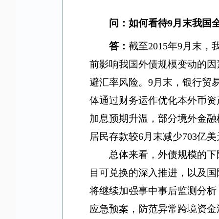
问：如何看待
9
月末我国
答：
截至
2015
年
9
月末，
前影响我国外债规模变动的因
避汇率风险。
9
月末，银行贸
体通过财务运作优化本外币资
加息预期升温，部分境外金融
居民存款较
6
月末减少
703
亿美
总体来看，外债规模的下
目可兑换的深入推进，以及国
将继续加强事中事后监测分析
应急预案，防范异常跨境资金