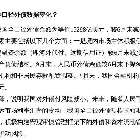
全口径外债数据变化？
我国全口径外债余额为等值
15298
亿美元，较
6
月末减
素主要包括以下几个方面：
一是
境内市场主体积极
易融资余额（即海外代付、远期信用证）较
6
月末减
产负债结构。
9
月末，人民币外债余额较
6
月末下降
9
机构和非居民存款配置调整。
9
月末，我国金融机构
元。
降，说明我国对外偿付风险减小。未来，随着人民
际市场利率汇率的变动，我国全口径外债规模的短
，积极构建宏观审慎管理框架下的外债和资本流动
流动风险。