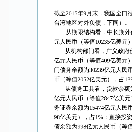
截至
2015
年
9
月末，我国全口
台湾地区对外负债，下同）。
从期限结构看，中长期外
元人民币（等值
10235
亿美元
从机构部门看，广义政府
亿元人民币（等值
409
亿美元
门债务余额为
30239
亿元人民
币（等值
2052
亿美元），占
13
从债务工具看，贷款余额
亿元人民币（等值
2847
亿美元
务证券余额为
15474
亿元人民
98
亿美元），占
1%
；直接投
债余额为
998
亿元人民币（等