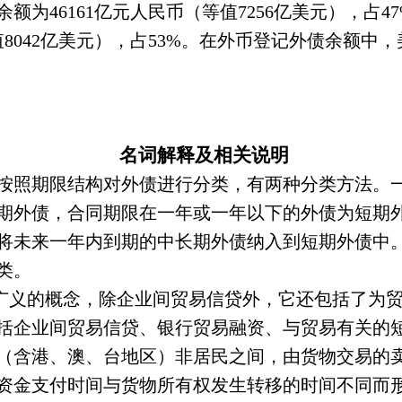
余额为
46161
亿元人民币（等值
7256
亿美元），占
4
值
8042
亿美元），占
53%
。在外币登记外债余额中，
名词解释及相关说明
按照期限结构对外债进行分类，有两种分类方法。
期外债，合同期限在一年或一年以下的外债为短期
将未来一年内到期的中长期外债纳入到短期外债中
类。
广义的概念，除企业间贸易信贷外，它还包括了为
括企业间贸易信贷、银行贸易融资、与贸易有关的
（含港、澳、台地区）非居民之间，由货物交易的
资金支付时间与货物所有权发生转移的时间不同而