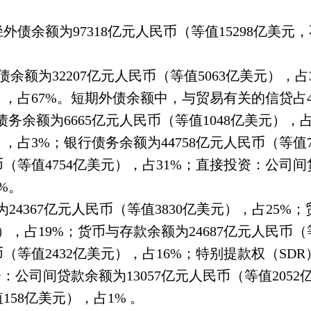
径外债余额为
97318
亿元人民币（等值
15298
亿美元，
债余额为
32207
亿元人民币（等值
5063
亿美元），占
），占
67%
。短期外债余额中，与贸易有关的信贷占
债务余额为
6665
亿元人民币（等值
1048
亿美元），
），占
3%
；银行债务余额为
44758
亿元人民币（等值
币（等值
4754
亿美元），占
31%
；直接投资：公司间
%
。
为
24367
亿元人民币（等值
3830
亿美元），占
25%
；
），占
19%
；
货币与存款余额为
24687
亿元人民币（
币（等值
2432
亿美元），占
16%
；
特别提款权（
SDR
资：公司间贷款余额为
13057
亿元人民币（等值
2052
值
158
亿美元），占
1%
。