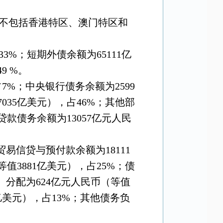
不包括香港特区、澳门特区和
33%
；短期外债余额为
65111
亿
49 %
。
占
7%
；中央银行债务余额为
2599
7035
亿美元），占
46%
；其他部
贷款债务余额为
13057
亿元人民
贸易信贷与预付款余额为
18111
等值
3881
亿美元），占
25%
；债
）分配为
624
亿元人民币（等值
亿美元），占
13%
；其他债务负