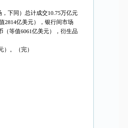
场，下同）总计成交
10.75
万亿元
值
2814
亿美元），银行间市场
币（等值
6061
亿美元），衍生品
元）。（完）