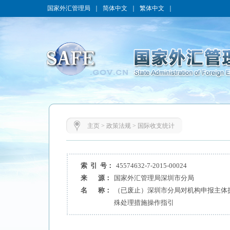
国家外汇管理局
｜
简体中文
｜
繁体中文
｜
主页
>
政策法规
>
国际收支统计
索 引 号：
45574632-7-2015-00024
来 源：
国家外汇管理局深圳市分局
名 称：
（已废止）深圳市分局对机构申报主体执
殊处理措施操作指引