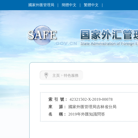
國家外匯管理局
｜
簡體中文
｜
繁體中文
｜
主頁
>
特色服務
索 引 號：
42321502-X-2019-00078
來 源：
國家外匯管理局吉林省分局
名 稱：
2019年外匯知識問答