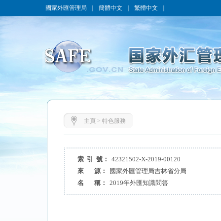
國家外匯管理局
｜
簡體中文
｜
繁體中文
｜
主頁
>
特色服務
索 引 號：
42321502-X-2019-00120
來 源：
國家外匯管理局吉林省分局
名 稱：
2019年外匯知識問答