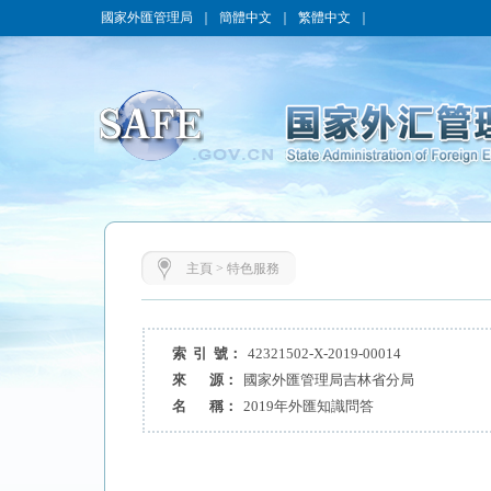
國家外匯管理局
｜
簡體中文
｜
繁體中文
｜
主頁
>
特色服務
索 引 號：
42321502-X-2019-00014
來 源：
國家外匯管理局吉林省分局
名 稱：
2019年外匯知識問答