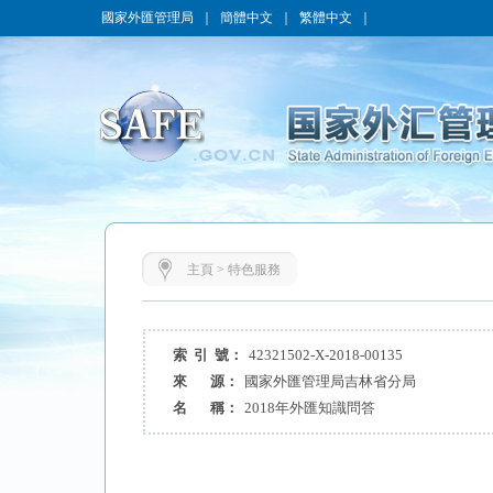
國家外匯管理局
｜
簡體中文
｜
繁體中文
｜
主頁
>
特色服務
索 引 號：
42321502-X-2018-00135
來 源：
國家外匯管理局吉林省分局
名 稱：
2018年外匯知識問答