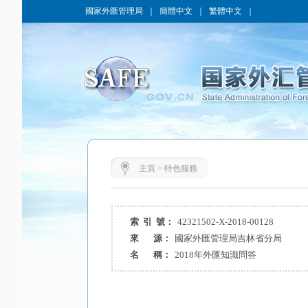
國家外匯管理局
｜
簡體中文
｜
繁體中文
｜
主頁
>
特色服務
索 引 號：
42321502-X-2018-00128
來 源：
國家外匯管理局吉林省分局
名 稱：
2018年外匯知識問答