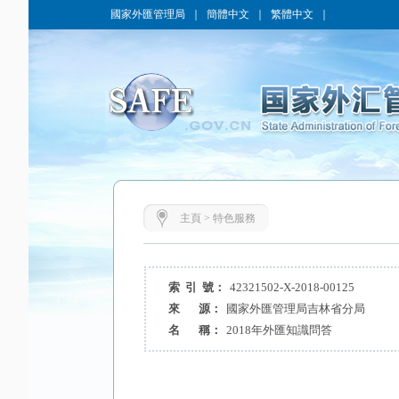
國家外匯管理局
｜
簡體中文
｜
繁體中文
｜
主頁
>
特色服務
索 引 號：
42321502-X-2018-00125
來 源：
國家外匯管理局吉林省分局
名 稱：
2018年外匯知識問答