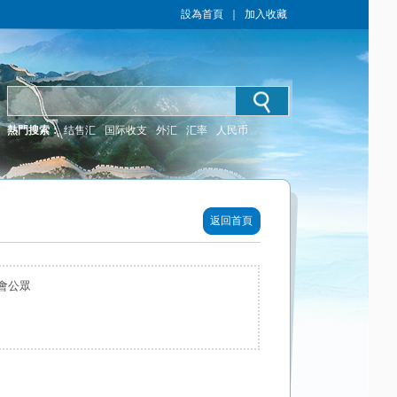
設為首頁
｜
加入收藏
熱門搜索：
结售汇
国际收支
外汇
汇率
人民币
返回首頁
會公眾