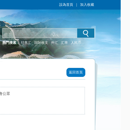
設為首頁
｜
加入收藏
熱門搜索：
结售汇
国际收支
外汇
汇率
人民币
返回首頁
會公眾