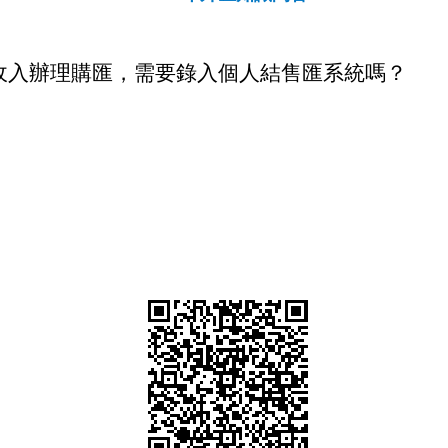
收入辦理購匯，需要錄入個人結售匯系統嗎？