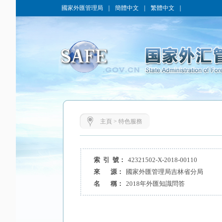
國家外匯管理局
｜
簡體中文
｜
繁體中文
｜
主頁
>
特色服務
索 引 號：
42321502-X-2018-00110
來 源：
國家外匯管理局吉林省分局
名 稱：
2018年外匯知識問答