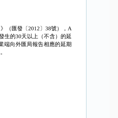
》（匯發〔
2012
〕
38
號），
A
發生的
30
天以上（不含）的延
業端向外匯局報告相應的延期
訊。