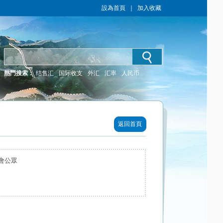
設為首頁
｜
加入收藏
熱門搜索：
结售汇
国际收支
外汇
汇率
人民币
返回首頁
會公眾