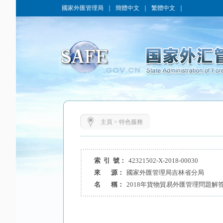
國家外匯管理局
｜
簡體中文
｜
繁體中文
｜
主頁
>
特色服務
索 引 號：
42321502-X-2018-00030
來 源：
國家外匯管理局吉林省分局
名 稱：
2018年貨物貿易外匯管理問題解