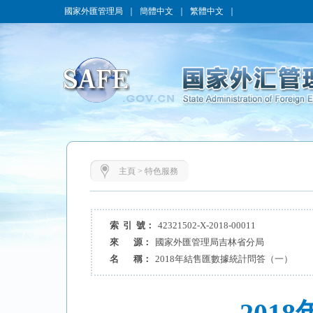
國家外匯管理局
｜
簡體中文
｜
繁體中文
｜
主頁
>
特色服務
索 引 號：
42321502-X-2018-00011
來 源：
國家外匯管理局吉林省分局
名 稱：
2018年結售匯數據統計問答（一）