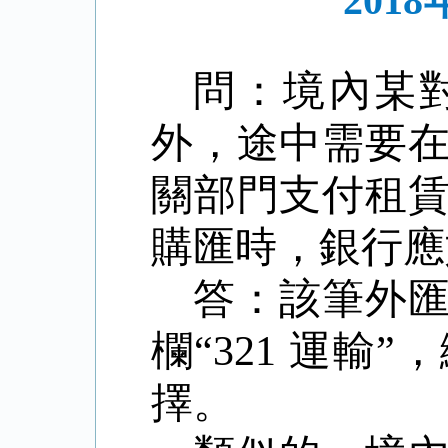
20
問：境內某
外，途中需要
關部門支付租
購匯時，銀行
答：該筆外
欄“
321
運輸”
擇。