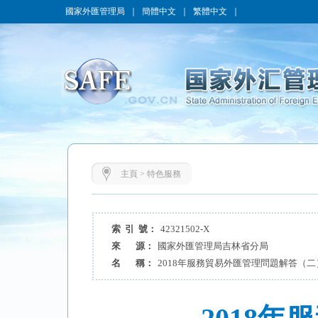
國家外匯管理局
｜
簡體中文
｜
繁體中文
｜
主頁
>
特色服務
索 引 號：
42321502-X
來 源：
國家外匯管理局吉林省分局
名 稱：
2018年服務貿易外匯管理問題解答（二