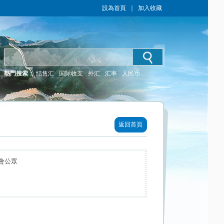
設為首頁
｜
加入收藏
熱門搜索：
结售汇
国际收支
外汇
汇率
人民币
返回首頁
會公眾