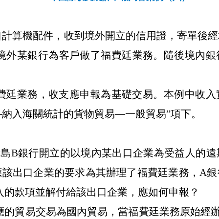
出口計算機配件，收到境外開立的信用證，寄單後
境外某銀行為客戶做了福費廷業務。隨後境內銀
費廷業務，收支應申報為基礎交易。本例中收入
貿易—納入海關統計的貨物貿易—一般貿易”項下。
到青島B銀行開立的以境內某出口企業為受益人的
應該出口企業的要求為其辦理了福費廷業務，A銀
匯入的款項並解付給該出口企業，應如何申報？
應的貿易交易為國內貿易，當福費廷業務原始經辦