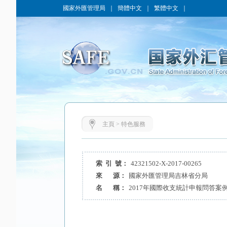
國家外匯管理局
｜
簡體中文
｜
繁體中文
｜
主頁
>
特色服務
索 引 號：
42321502-X-2017-00265
來 源：
國家外匯管理局吉林省分局
名 稱：
2017年國際收支統計申報問答案