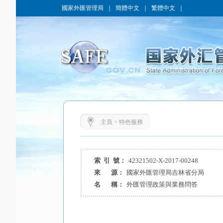
國家外匯管理局
｜
簡體中文
｜
繁體中文
｜
主頁
>
特色服務
索 引 號：
42321502-X-2017-00248
來 源：
國家外匯管理局吉林省分局
名 稱：
外匯管理政策與業務問答