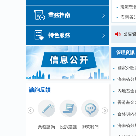
瓊海營
瓊海營
業務指南
海南省
海南省
外匯局
外匯局
國家外匯管理局海南省分局關
公告
特色服務
外匯局
外匯局
量發展
量發展
管理資訊
國家外匯
海南省分局
諮詢反饋
內地基金
香港基金
合格境內機
海南省分局
聯繫我們
業務諮詢
投訴建議
聯繫我們
業務諮詢
投訴