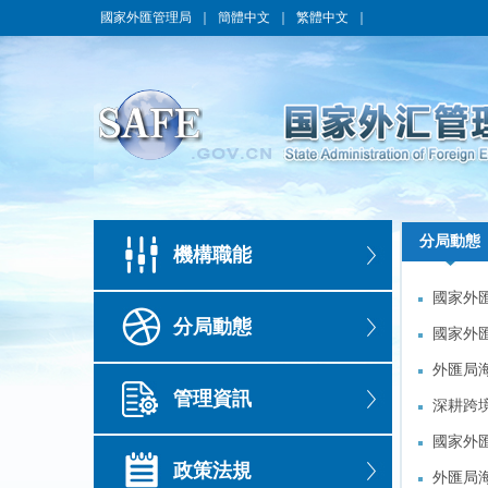
國家外匯管理局
｜
簡體中文
｜
繁體中文
｜
分局動態
分局動態
機構職能
國家外
國家外
分局動態
國家外
國家外
外匯局
外匯局
管理資訊
深耕跨
深耕跨
國家外
國家外
政策法規
黨日活
外匯局
黨日活
外匯局