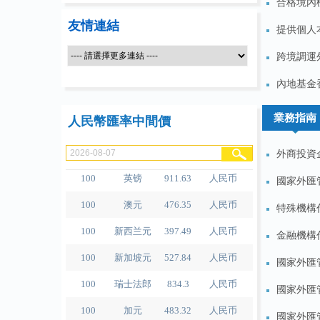
合格境內機
友情連結
提供個人
100
人民币
489.65
泰铢
跨境調運
100
美元
679.04
人民币
內地基金
100
欧元
780.67
人民币
100
日元
4.2791
人民币
業務指南
人民幣匯率中間價
100
港元
86.56
人民币
外商投資企
100
英镑
911.63
人民币
國家外匯
100
澳元
476.35
人民币
特殊機構代
100
新西兰元
397.49
人民币
金融機構
100
新加坡元
527.84
人民币
國家外匯
100
瑞士法郎
834.3
人民币
國家外匯
100
加元
483.32
人民币
國家外匯