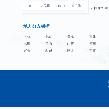
100
人民币
119.05
澳门元
國家外匯管
100
人民币
60.343
林吉特
資本項目
100
人民币
1218.01
卢布
地方分支機構
政務服務
100
人民币
241.34
兰特
上海
北京
天津
河北
100
人民币
21044.0
韩元
福建
江西
山東
河南
100
人民币
54.226
迪拉姆
雲南
西藏
陝西
甘肅
100
人民币
55.436
里亚尔
100
人民币
4675.68
福林
100
人民币
55.053
兹罗提
100
人民币
95.76
丹麦克朗
100
人民币
140.48
瑞典克朗
100
人民币
140.85
挪威克朗