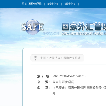
國家外匯管理局
｜
簡體中文
｜
繁體中文
｜
主頁
>
政策法規
>
國際收支統計
索 引 號：
00817390-X-2016-00014
來 源：
國家外匯管理局
名 稱：
（已廢止）國家外匯管理局關於印發《
知