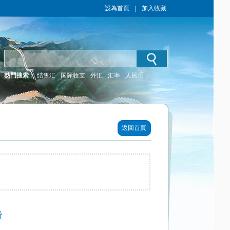
設為首頁
｜
加入收藏
熱門搜索：
结售汇
国际收支
外汇
汇率
人民币
返回首頁
告