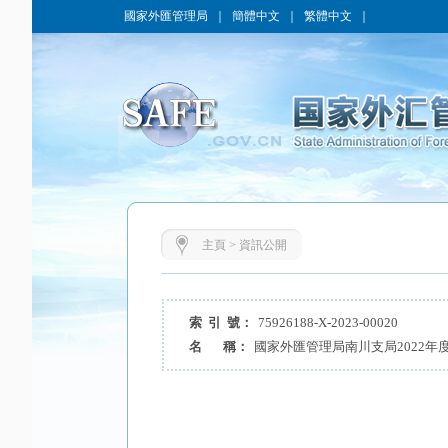
國家外匯管理局
｜
簡體中文
｜
繁體中文
｜
主頁
>
資訊公開
索 引 號：
75926188-X-2023-00020
名 稱：
國家外匯管理局南川支局2022年