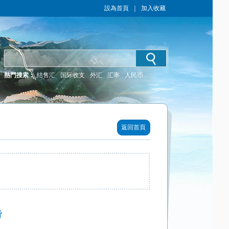
設為首頁
｜
加入收藏
熱門搜索：
结售汇
国际收支
外汇
汇率
人民币
返回首頁
​