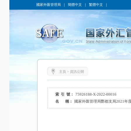
國家外匯管理局
｜
簡體中文
｜
繁體中文
｜
主頁
>
資訊公開
索 引 號：
75926188-X-2022-00016
名 稱：
國家外匯管理局酆都支局2021年