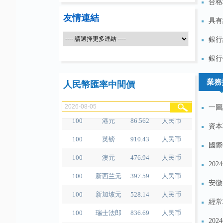
合格
友情連結
具有
銀行
100
人民币
491.99
泰铢
銀行
100
美元
678.89
人民币
100
欧元
780.59
人民币
業務
人民幣匯率中間價
100
日元
4.29
人民币
一圖
100
港元
86.562
人民币
資本
100
英镑
910.43
人民币
國際
100
澳元
476.94
人民币
20
100
新西兰元
397.59
人民币
安徽
100
新加坡元
528.14
人民币
經常
100
瑞士法郎
836.69
人民币
20