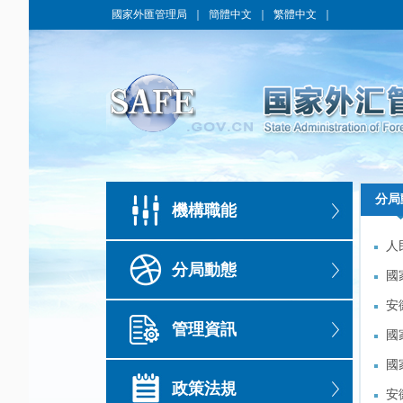
國家外匯管理局
｜
簡體中文
｜
繁體中文
｜
分局
分局
機構職能
人
人
分局動態
國
國
安
安
管理資訊
國
國
國
國
政策法規
南
安
南
安