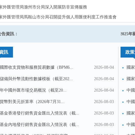
家外匯管理局滁州市分局深入開展防非宣傳服務
家外匯管理局滁州市分局深入開展防非宣傳服務
家外匯管理局馬鞍山市分局召開提升個人用匯便利度工作推進會
家外匯管理局馬鞍山市分局召開提升個人用匯便利度工作推進會
家外匯管理局宿州市分局“三個聚焦”護航外貿企業高質量發展
家外匯管理局宿州市分局“三個聚焦”護航外貿企業高質量發展
於啟用縣域派出機構行政許可專用章的公告
公告資訊：
2025
省首筆境內企業境外上市登記業務落地
省首筆境內企業境外上市登記業務落地
資訊
政策
國際收支貨物和服務貿易數據（BPM6...
2026-08-04
國家
匯...
儲備與外幣流動性數據模板（截至202...
2026-08-04
國家
《銀.
26年中國外匯市場交易概況（截至20...
2026-08-04
中國
貨幣對美元折算率（2026年7月31...
2026-08-03
中國
基金香港發行銷售資金匯出入情況表（截...
2026-08-03
國家
境...
基金內地發行銷售資金匯出入情況表（截...
2026-08-03
中國
投訴建議
聯繫我們