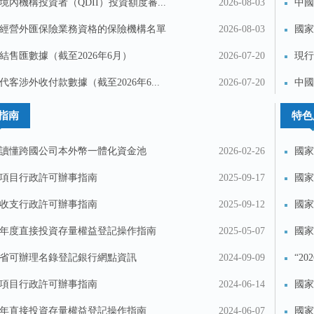
境內機構投資者（QDII）投資額度審...
2026-08-03
中國
經營外匯保險業務資格的保險機構名單
2026-08-03
國家
範...
結售匯數據（截至2026年6月）
2026-07-20
現行
代客涉外收付款數據（截至2026年6...
2026-07-20
中國
指南
特色
讀懂跨國公司本外幣一體化資金池
2026-02-26
國家
項目行政許可辦事指南
2025-09-17
國家
收支行政許可辦事指南
2025-09-12
國家
國...
24年度直接投資存量權益登記操作指南
2025-05-07
國家
省可辦理名錄登記銀行網點資訊
2024-09-09
“2
項目行政許可辦事指南
2024-06-14
國家
24年直接投資存量權益登記操作指南
2024-06-07
國家