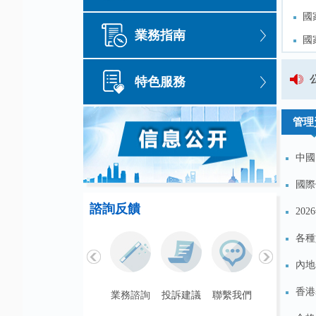
國
國
業務指南
國
國
國
國
國家外匯管理局安徽省分局關
特色服務
我
我
管理
中國
國際
諮詢反饋
20
各種
內地
香港
聯繫我們
業務諮詢
投訴建議
聯繫我們
業務諮詢