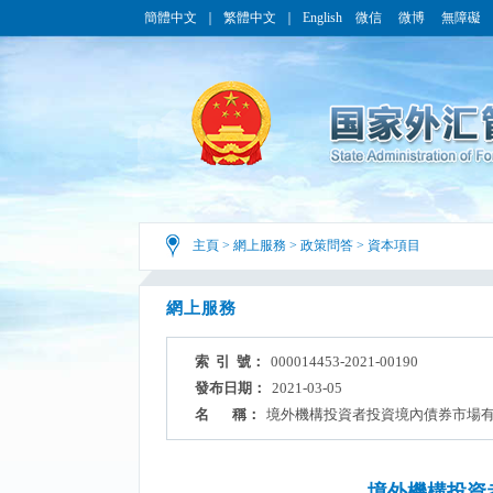
簡體中文
｜
繁體中文
｜
English
微信
微博
無障礙
主頁
>
網上服務
>
政策問答
>
資本項目
網上服務
索 引 號：
000014453-2021-00190
發布日期：
2021-03-05
名 稱：
境外機構投資者投資境內債券市場
境外機構投資