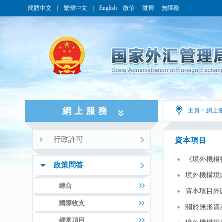
簡體中文
｜
繁體中文
｜
English
微信
微博
無障礙
網上服務
主頁
>
網上
行政許可
資本項目
《境外機構
政策問答
境外機構境
綜合
資本項目外
國際收支
關於無形資
經常項目