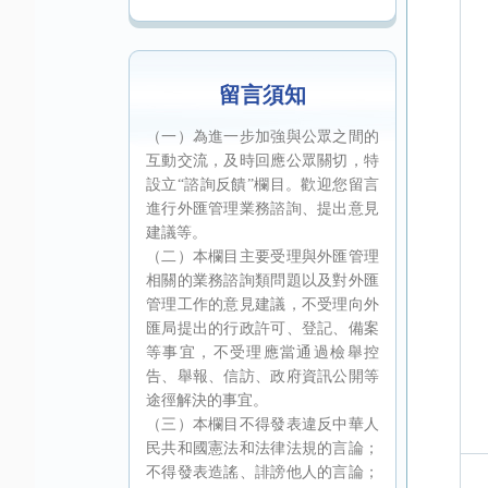
留言須知
（一）為進一步加強與公眾之間的
互動交流，及時回應公眾關切，特
設立“諮詢反饋”欄目。歡迎您留言
進行外匯管理業務諮詢、提出意見
建議等。
（二）本欄目主要受理與外匯管理
相關的業務諮詢類問題以及對外匯
管理工作的意見建議，不受理向外
匯局提出的行政許可、登記、備案
等事宜，不受理應當通過檢舉控
告、舉報、信訪、政府資訊公開等
途徑解決的事宜。
（三）本欄目不得發表違反中華人
民共和國憲法和法律法規的言論；
不得發表造謠、誹謗他人的言論；