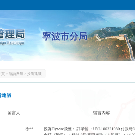
寧波市分局
主頁
>
諮詢反饋
>
投訴建議