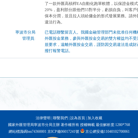
法律聲明
|
聯繫我們
|
設為首頁
|
加入收藏
國家外匯管理局寧波市分局主辦 著作權所有 授權轉載 最佳解析度:1280*768
網站標識碼bm74360001
京ICP備06017241號
京公網安備11040102700061